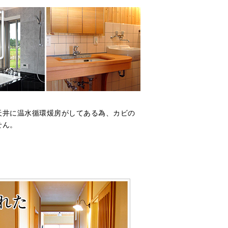
天井に温水循環煖房がしてある為、カビの
せん。