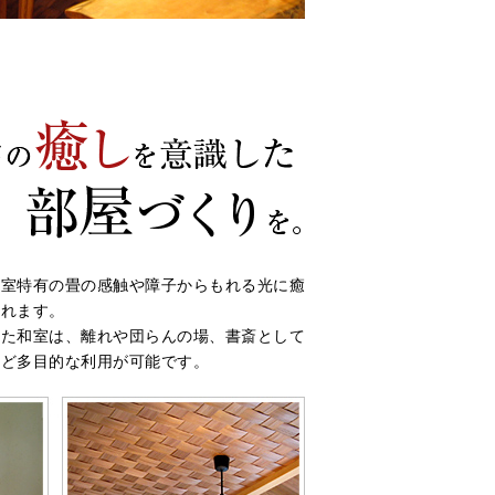
和室特有の畳の感触や障子からもれる光に癒
されます。
また和室は、離れや団らんの場、書斎として
など多目的な利用が可能です。