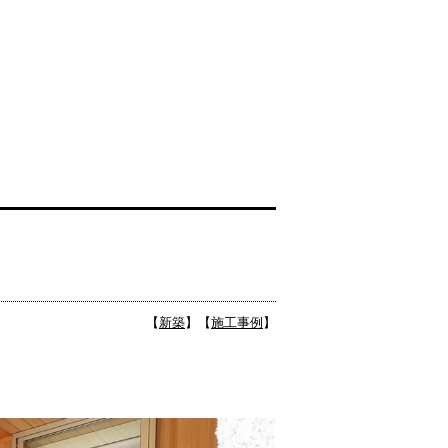
【
新築
】
【
施工事例
】